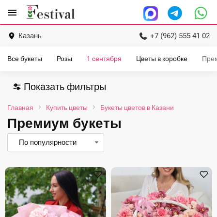
Перейти
menu
к
содержанию
Казань
+7 (962) 555 41 02
Все букеты
Розы
1 сентября
Цветы в коробке
Пре
Показать фильтры
Главная
Купить цветы
Букеты цветов в Казани
Премиум букеты