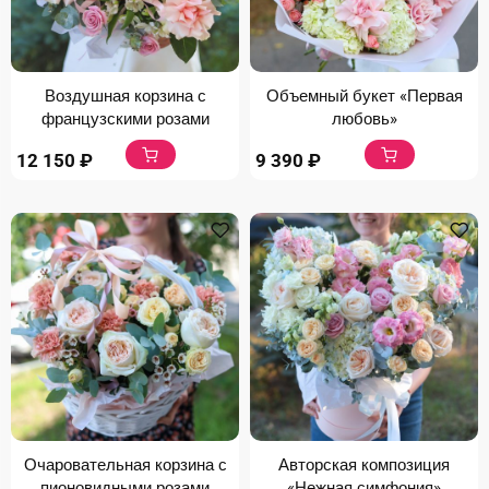
Воздушная корзина с
Объемный букет «Первая
французскими розами
любовь»
12 150
₽
9 390
₽
Очаровательная корзина с
Авторская композиция
пионовидными розами
«Нежная симфония»