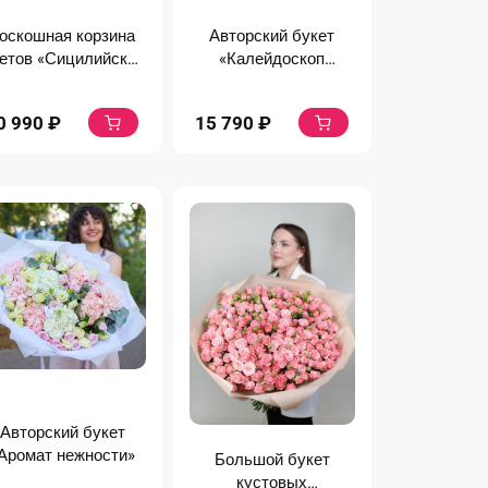
оскошная корзина
Авторский букет
етов «Сицилийское
«Калейдоскоп
утро»
любви»
0 990
₽
15 790
₽
Авторский букет
Аромат нежности»
Большой букет
кустовых