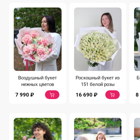
Воздушный букет
Роскошный букет из
Б
нежных цветов
151 белой розы
7 990
₽
16 690
₽
8