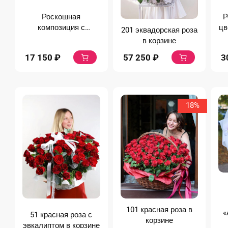
Роскошная
Р
композиция с
цв
201 эквадорская роза
пионовидными
в корзине
лилиями
17 150
₽
3
57 250
₽
18%
101 красная роза в
«
51 красная роза с
корзине
эвкалиптом в корзине