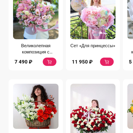
Великолепная
Сет «Для принцессы»
композиция с
лавандой и
7 490
₽
11 950
₽
5
орхидеями