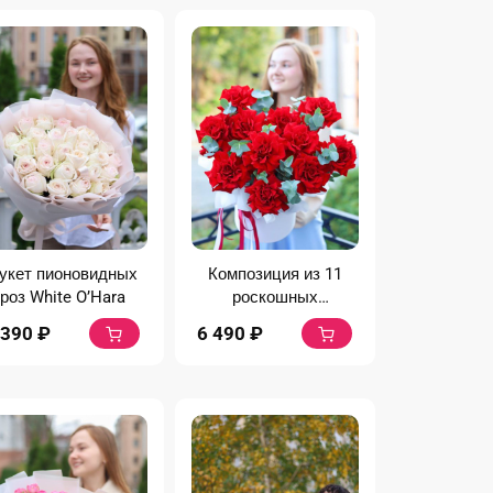
укет пионовидных
Композиция из 11
роз White O’Hara
роскошных
французских роз
 390
₽
6 490
₽