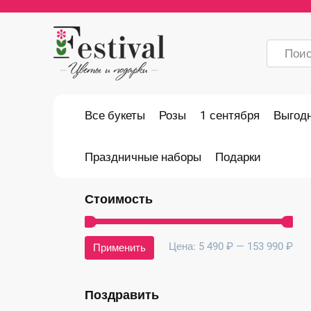
Перейти
к
содержанию
Search
for:
Все букеты
Розы
1 сентября
Выгод
Праздничные наборы
Подарки
Стоимость
Ми
Ма
Цена:
5 490 ₽
—
153 990 ₽
Применить
це
це
Поздравить