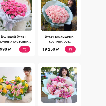
Большой букет
Букет роскошных
крупных кустовых
крупных роз
пионовидных роз
французских роз
 990
₽
19 250
₽