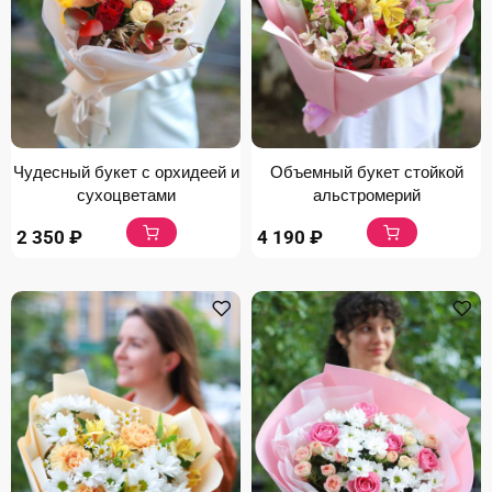
Чудесный букет с орхидеей и
Объемный букет стойкой
сухоцветами
альстромерий
2 350
₽
4 190
₽