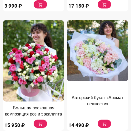
3 990
₽
17 150
₽
Авторский букет «Аромат
нежности»
Большая роскошная
композиция роз и эвкалипта
15 950
₽
14 490
₽