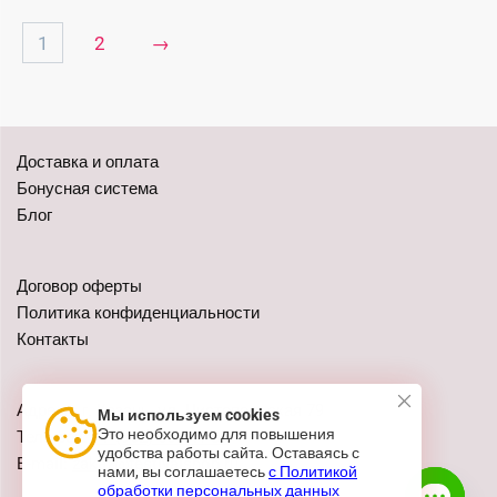
1
2
→
Доставка и оплата
Бонусная система
Блог
Договор оферты
Политика конфиденциальности
Контакты
Адреса: г. Казань, ул. Чистопольская 79
Мы используем cookies
Это необходимо для повышения
Телефон:
+7 (962) 555-41-02
удобства работы сайта. Оставаясь с
E-mail:
zakaz@festivalshop.ru
нами, вы соглашаетесь
с Политикой
обработки персональных данных