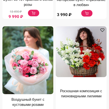
розы
в любви»
13 490
₽
3 990
₽
9 990
₽
Роскошная композиция с
пионовидными лилиями
Воздушный букет с
кустовыми розами