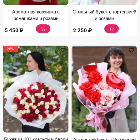
Ароматная корзинка с
Стильный букет с гортензией
ромашками и розами
и розами
5 450
₽
2 250
₽
26%
Букет из 101 красной и белой
Авторский букет «Признание