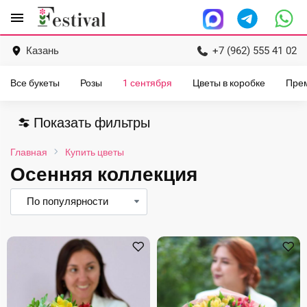
Перейти
menu
к
содержанию
Казань
+7 (962) 555 41 02
Все букеты
Розы
1 сентября
Цветы в коробке
Пре
Показать фильтры
Главная
Купить цветы
Осенняя коллекция