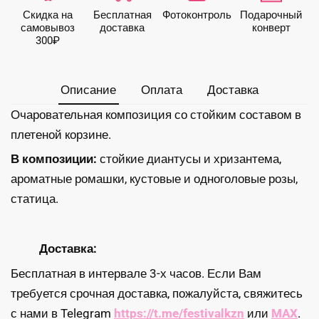
хризантемой
Скидка на
Бесплатная
Фото­контроль
Подарочный
и
самовывоз
доставка
конверт
розами
300₽
Описание
Оплата
Доставка
Очаровательная композиция со стойким составом в
плетеной корзине.
В композиции:
стойкие диантусы и хризантема,
ароматные ромашки, кустовые и одноголовые розы,
статица.
Доставка:
Бесплатная в интервале 3-х часов. Если Вам
требуется срочная доставка, пожалуйста, свяжитесь
с нами в Telegram
https://t.me/festivalkzn
или
MAX
.