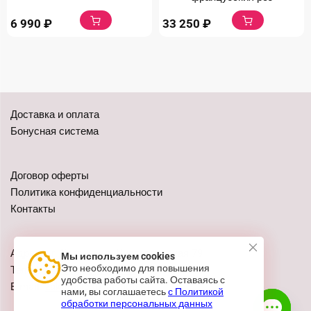
6 990
₽
33 250
₽
Доставка и оплата
Бонусная система
Договор оферты
Политика конфиденциальности
Контакты
Адреса: г. Казань, ул. Чистопольская 79
Мы используем cookies
Это необходимо для повышения
Телефон:
+7 (962) 555-41-02
удобства работы сайта. Оставаясь с
E-mail:
zakaz@festivalshop.ru
нами, вы соглашаетесь
с Политикой
обработки персональных данных