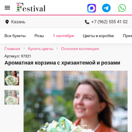
Перейти
menu
к
содержанию
Казань
+7 (962) 555 41 02
Все букеты
Розы
1 сентября
Цветы в коробке
Пре
Главная
Купить цветы
Осенняя коллекция
Артикул:
97321
Ароматная корзина с хризантемой и розами