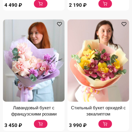
4 490
₽
2 190
₽
Лавандовый букет с
Стильный букет орхидей с
французскими розами
эвкалиптом
3 450
₽
3 990
₽