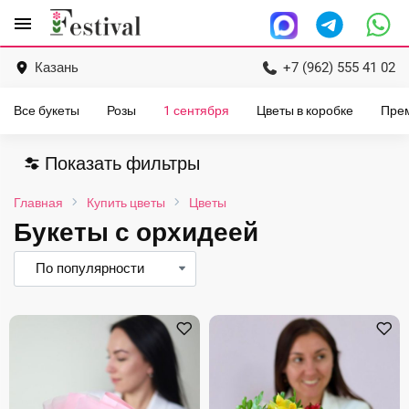
Перейти
menu
к
содержанию
Казань
+7 (962) 555 41 02
Все букеты
Розы
1 сентября
Цветы в коробке
Пре
Показать фильтры
Главная
Купить цветы
Цветы
Букеты с орхидеей