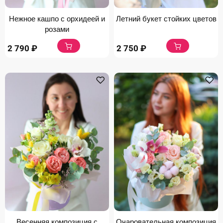
Нежное кашпо с орхидеей и
Летний букет стойких цветов
розами
2 790
₽
2 750
₽
Весенняя композиция с
Очаровательная композиция