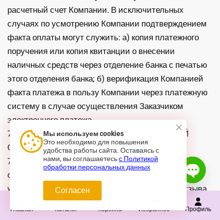
расчетный счет Компании. В исключительных
случаях по усмотрению Компании подтверждением
факта оплаты могут служить: а) копия платежного
поручения или копия квитанции о внесении
наличных средств через отделение банка с печатью
этого отделения банка; б) верификация Компанией
факта платежа в пользу Компании через платежную
систему в случае осуществления Заказчиком
электронного платежа.
7. СРОК ДЕЙСТВИЯ И ИЗМЕНЕНИЕ УСЛОВИЙ
Мы используем cookies
Это необходимо для повышения
ОФЕРТЫ
удобства работы сайта. Оставаясь с
нами, вы соглашаетесь
с Политикой
7.3. Оферта вступает в силу с момента
обработки персональных данных
опубликования на Сайте в сети Интернет по адресу
www.festivalshop.ru
и действует до момента отзыва
Согласен
Open c
Оферты Компанией.
Главная
Каталог
Корзина
Избранное
Профиль
7.4. Компания оставляет за собой право внести