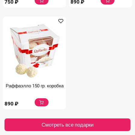
750
₽
890
₽
Раффаэлло 150 гр. коробка
890
₽
Смотреть все подарки