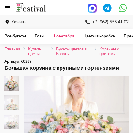
Перейти
menu
к
содержанию
Казань
+7 (962) 555 41 02
Все букеты
Розы
1 сентября
Цветы в коробке
Пре
Главная
Купить
Букеты цветов в
Корзины с
цветы
Казани
цветами
Артикул:
60289
Большая корзина с крупными гортензиями