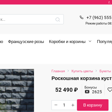
г
+7 (962) 555
Режим работы 08:
но
Французские розы
Коробки и корзины
Популя
Главная
Купить цветы
Букеты 
Роскошная корзина кус
Бонусы
52 490
₽
2625
Количество
В корзину
товара