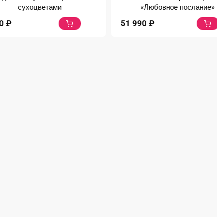
сухоцветами
«Любовное послание»
50
₽
51 990
₽