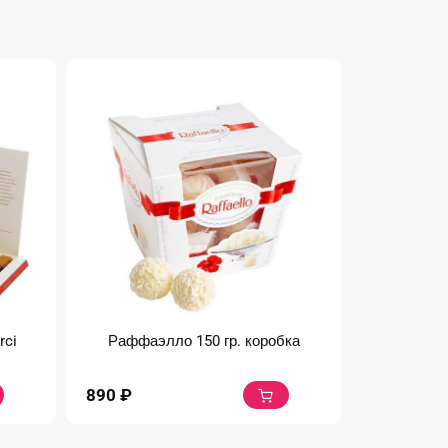
rci
Раффаэлло 150 гр. коробка
890
₽