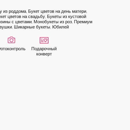
у из роддома
,
Букет цветов на день матери
,
кет цветов на свадьбу
,
Букеты из кустовой
рзины с цветами
,
Монобукеты из роз
,
Премиум
евушки
,
Шикарные букеты
,
Юбилей
ото­контроль
Подарочный
конверт