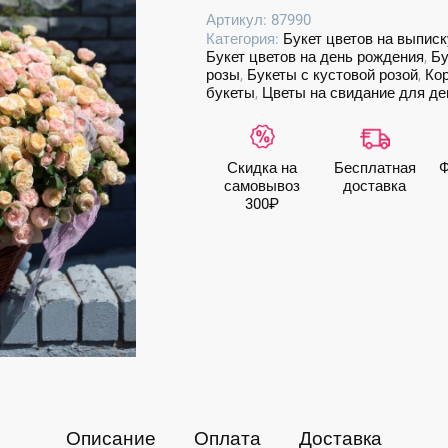
Роскошная
Артикул:
87990
корзина
Категория:
Букет цветов на выписк
кустовых
Букет цветов на день рождения
,
Бу
пионовидных
розы
,
Букеты с кустовой розой
,
Ко
роз
букеты
,
Цветы на свидание для д
Скидка на
Бесплатная
Ф
самовывоз
доставка
300₽
Описание
Оплата
Доставка