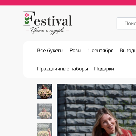
Перейти
к
содержанию
Search
for:
Все букеты
Розы
1 сентября
Выгод
Праздничные наборы
Подарки