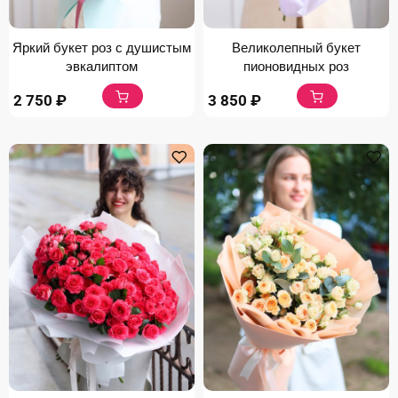
Яркий букет роз с душистым
Великолепный букет
эвкалиптом
пионовидных роз
2 750
₽
3 850
₽