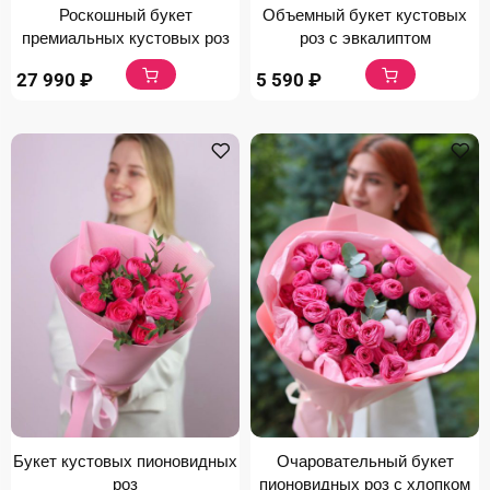
Роскошный букет
Объемный букет кустовых
премиальных кустовых роз
роз с эвкалиптом
27 990
₽
5 590
₽
Букет кустовых пионовидных
Очаровательный букет
роз
пионовидных роз с хлопком