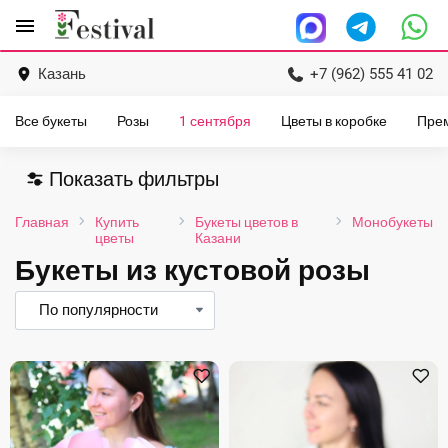
Перейти
menu
к
содержанию
Казань
+7 (962) 555 41 02
Все букеты
Розы
1 сентября
Цветы в коробке
Пре
Показать фильтры
Главная
Купить
Букеты цветов в
Монобукеты
цветы
Казани
Букеты из кустовой розы