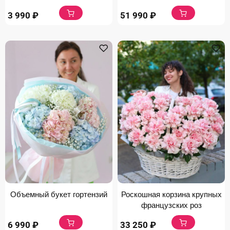
3 990
₽
51 990
₽
Объемный букет гортензий
Роскошная корзина крупных
французских роз
6 990
₽
33 250
₽