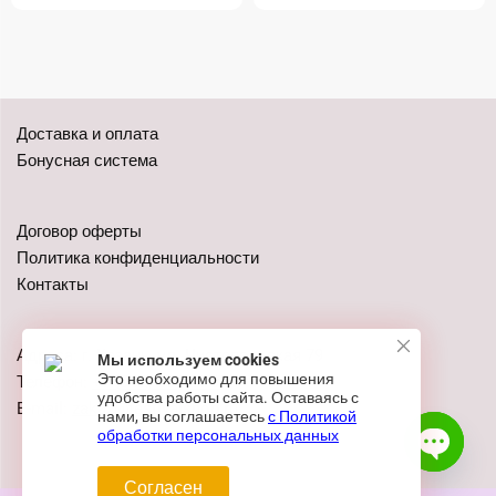
Доставка и оплата
Бонусная система
Договор оферты
Политика конфиденциальности
Контакты
Адреса: г. Казань, ул. Чистопольская 79
Мы используем cookies
Это необходимо для повышения
Телефон:
+7 (962) 555-41-02
удобства работы сайта. Оставаясь с
E-mail:
zakaz@festivalshop.ru
нами, вы соглашаетесь
с Политикой
обработки персональных данных
Согласен