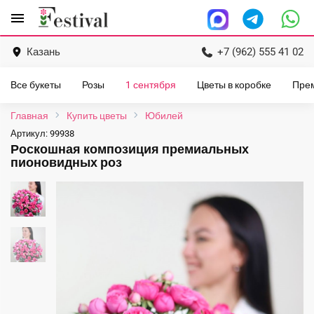
Перейти
menu
к
содержанию
Казань
+7 (962) 555 41 02
Все букеты
Розы
1 сентября
Цветы в коробке
Пре
Главная
Купить цветы
Юбилей
Артикул:
99938
Роскошная композиция премиальных
пионовидных роз