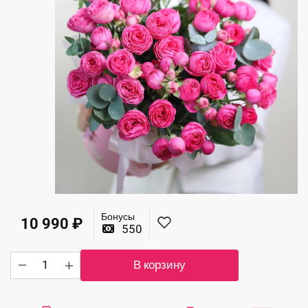
Бонусы
10 990
₽
550
Количество
В корзину
товара
Роскошная
композиция