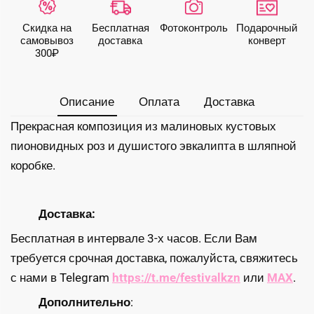
премиальных
пионовидных
Скидка на
Бесплатная
Фото­контроль
Подарочный
роз
самовывоз
доставка
конверт
300₽
Описание
Оплата
Доставка
Прекрасная композиция из малиновых кустовых
пионовидных роз и душистого эвкалипта в шляпной
коробке.
Доставка:
Бесплатная в интервале 3-х часов. Если Вам
требуется срочная доставка, пожалуйста, свяжитесь
с нами в Telegram
https://t.me/festivalkzn
или
MAX
.
Дополнительно
: