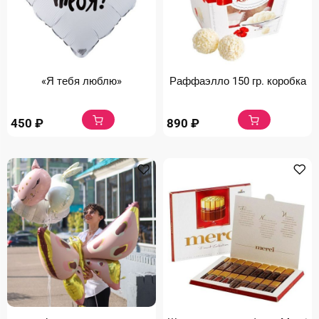
«Я тебя люблю»
Раффаэлло 150 гр. коробка
450
₽
890
₽