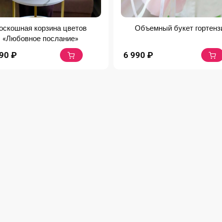
оскошная корзина цветов
Объемный букет гортенз
«Любовное послание»
990
₽
6 990
₽