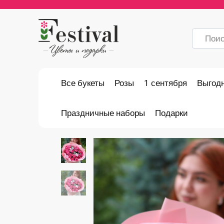
Перейти
к
содержанию
Search
for:
Все букеты
Розы
1 сентября
Выгод
Праздничные наборы
Подарки