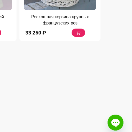
ий
Роскошная корзина крупных
французских роз
33 250
₽