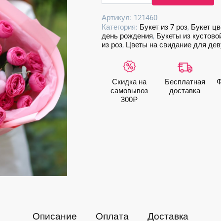
Очаровательный
Артикул:
121460
букет
Категория:
Букет из 7 роз
,
Букет цв
пионовидных
день рождения
,
Букеты из кустово
роз
из роз
,
Цветы на свидание для де
с
хлопком
Скидка на
Бесплатная
Ф
самовывоз
доставка
300₽
Описание
Оплата
Доставка