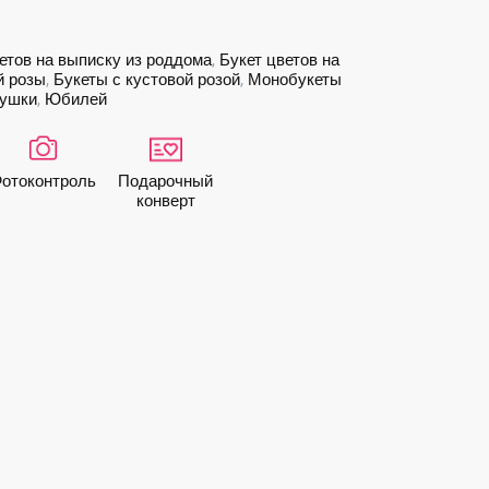
етов на выписку из роддома
,
Букет цветов на
й розы
,
Букеты с кустовой розой
,
Монобукеты
вушки
,
Юбилей
ото­контроль
Подарочный
конверт