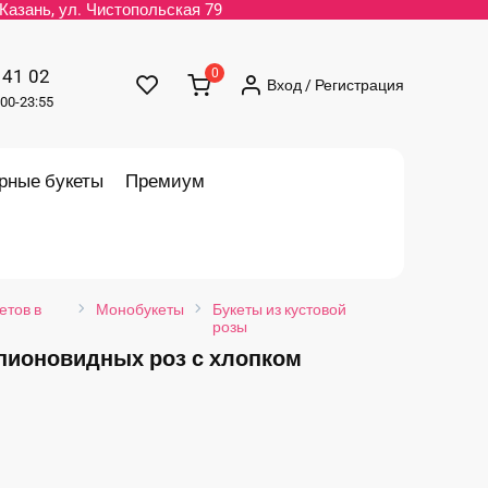
. Казань, ул. Чистопольская 79
 41 02
0
Вход / Регистрация
00-23:55
рные букеты
Премиум
етов в
Монобукеты
Букеты из кустовой
розы
пионовидных роз с хлопком