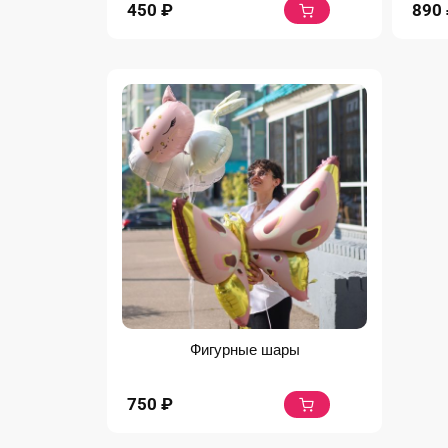
450
₽
890
Фигурные шары
750
₽