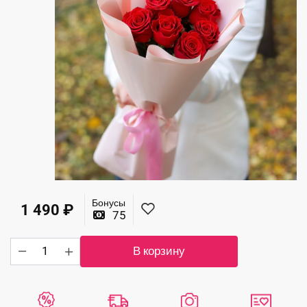
Бонусы
1 490
₽
75
Количество
В корзину
товара
Прекрасный
букет
стойких