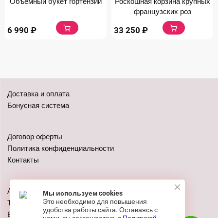
Объемный букет гортензий
Роскошная корзина крупных
французских роз
6 990
₽
33 250
₽
Доставка и оплата
Бонусная система
Договор оферты
Политика конфиденциальности
Контакты
Адреса: г. Казань, ул. Чистопольская 79
Мы используем cookies
Это необходимо для повышения
Телефон:
+7 (962) 555-41-02
удобства работы сайта. Оставаясь с
E-mail:
zakaz@festivalshop.ru