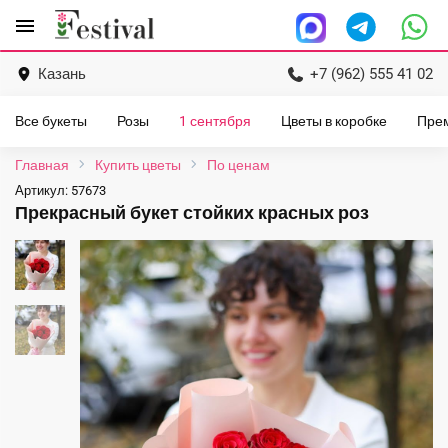
Перейти
menu
к
содержанию
Казань
+7 (962) 555 41 02
Все букеты
Розы
1 сентября
Цветы в коробке
Пре
Главная
Купить цветы
По ценам
Артикул:
57673
Прекрасный букет стойких красных роз