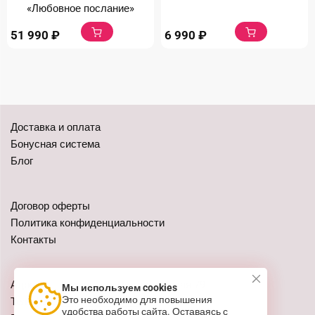
«Любовное послание»
51 990
₽
6 990
₽
Доставка и оплата
Бонусная система
Блог
Договор оферты
Политика конфиденциальности
Контакты
Адреса: г. Казань, ул. Чистопольская 79
Мы используем cookies
Это необходимо для повышения
Телефон:
+7 (962) 555-41-02
удобства работы сайта. Оставаясь с