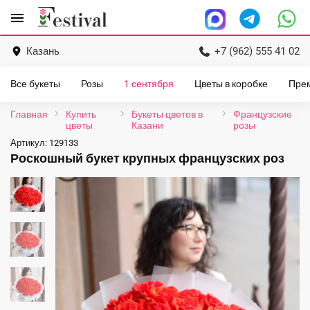
Перейти
menu
к
содержанию
Казань
+7 (962) 555 41 02
Все букеты
Розы
1 сентября
Цветы в коробке
Пре
Главная
Купить
Букеты цветов в
Французские
цветы
Казани
розы
Артикул:
129133
Роскошный букет крупных французских роз