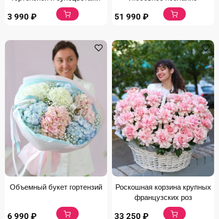
3 990
₽
51 990
₽
Объемный букет гортензий
Роскошная корзина крупных
французских роз
6 990
₽
33 250
₽