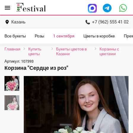
Перейти
menu
к
содержанию
Казань
+7 (962) 555 41 02
Все букеты
Розы
1 сентября
Цветы в коробке
Пре
Главная
Купить
Букеты цветов в
Корзины с
цветы
Казани
цветами
Артикул:
107393
Корзина "Сердце из роз"