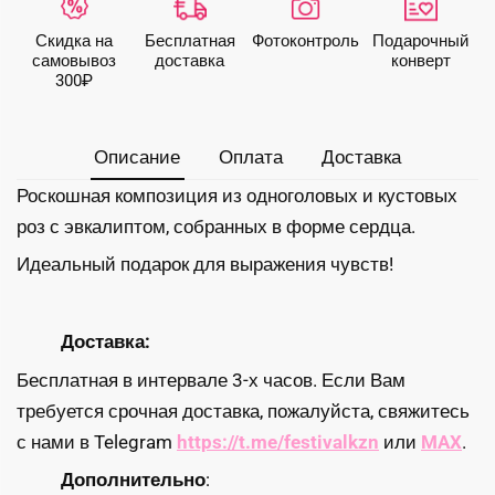
из
роз"
Скидка на
Бесплатная
Фото­контроль
Подарочный
самовывоз
доставка
конверт
300₽
Описание
Оплата
Доставка
Роскошная композиция из одноголовых и кустовых
роз с эвкалиптом, собранных в форме сердца.
Идеальный подарок для выражения чувств!
Доставка:
Бесплатная в интервале 3-х часов. Если Вам
требуется срочная доставка, пожалуйста, свяжитесь
с нами в Telegram
https://t.me/festivalkzn
или
MAX
.
Дополнительно
: