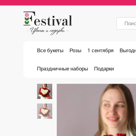
Перейти
к
содержанию
Search
for:
Все букеты
Розы
1 сентября
Выгод
Праздничные наборы
Подарки