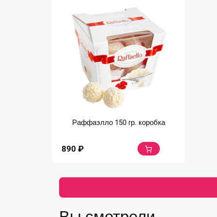
Раффаэлло 150 гр. коробка
890
₽
Вы смотрели