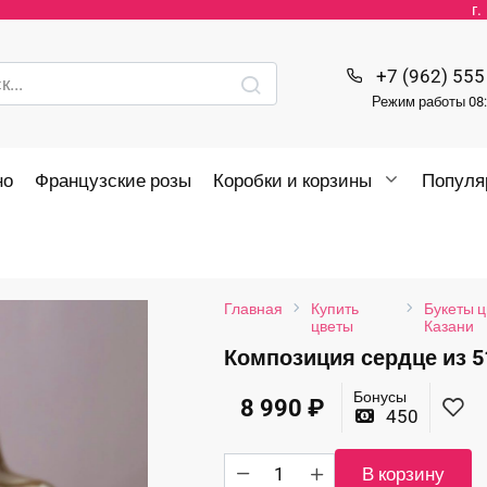
г
+7 (962) 555
Режим работы 08:
но
Французские розы
Коробки и корзины
Популя
Главная
Купить
Букеты ц
цветы
Казани
Композиция сердце из 5
Бонусы
8 990
₽
450
Количество
В корзину
товара