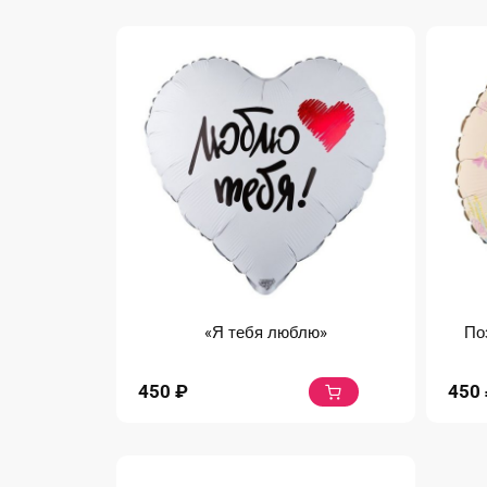
«Я тебя люблю»
По
450
₽
450