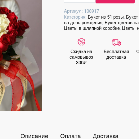
Композиция
Артикул:
108917
сердце
Категория:
Букет из 51 розы
,
Букет
из
на день рождения
,
Букет цветов н
51
Цветы в шляпной коробке
,
Цветы н
розы
Скидка на
Бесплатная
Ф
самовывоз
доставка
300₽
Описание
Оплата
Доставка