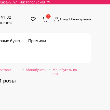
. Казань, ул. Чистопольская 79
 41 02
0
Вход / Регистрация
00-23:55
рные букеты
Премиум
ветов в
Монобукеты
Монобукеты из
роз
1 розы