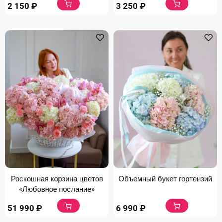
2 150
₽
3 250
₽
Роскошная корзина цветов
Объемный букет гортензий
«Любовное послание»
51 990
₽
6 990
₽