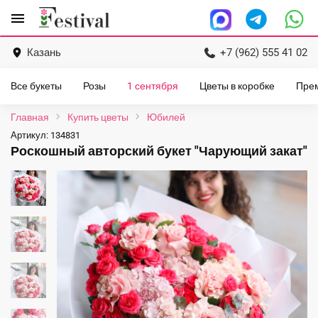
Перейти
menu
к
содержанию
Казань
+7 (962) 555 41 02
Все букеты
Розы
1 сентября
Цветы в коробке
Пре
Главная
Купить цветы
Юбилей
Артикул:
134831
Роскошный авторский букет "Чарующий закат"