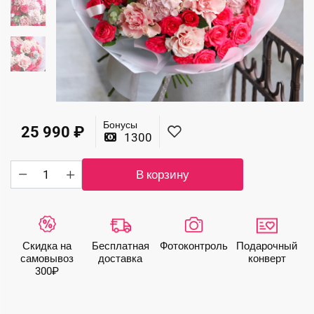
Бонусы
25 990
₽
1300
Количество
В корзину
товара
Роскошный
авторский
букет
"Чарующий
Скидка на
Бесплатная
Фото­контроль
Подарочный
закат"
самовывоз
доставка
конверт
300₽