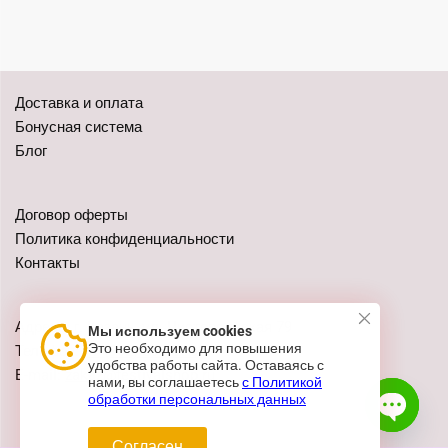
Доставка и оплата
Бонусная система
Блог
Договор оферты
Политика конфиденциальности
Контакты
Адреса: г. Казань, ул. Чистопольская 79
Мы используем cookies
Это необходимо для повышения
Телефон:
+7 (962) 555-41-02
удобства работы сайта. Оставаясь с
E-mail:
zakaz@festivalshop.ru
нами, вы соглашаетесь
с Политикой
обработки персональных данных
Согласен