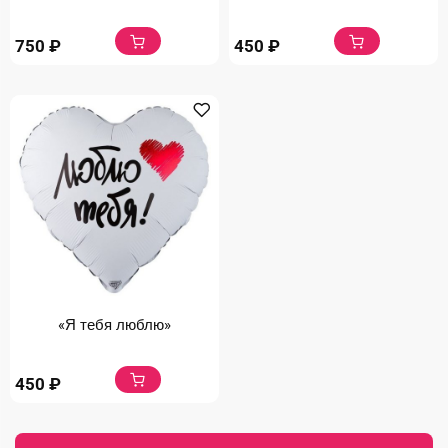
750
₽
450
₽
«Я тебя люблю»
450
₽