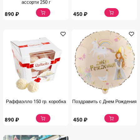
ассорти 250 г
890
₽
450
₽
Раффаэлло 150 гр. коробка
Поздравить с Днем Рождения
890
₽
450
₽