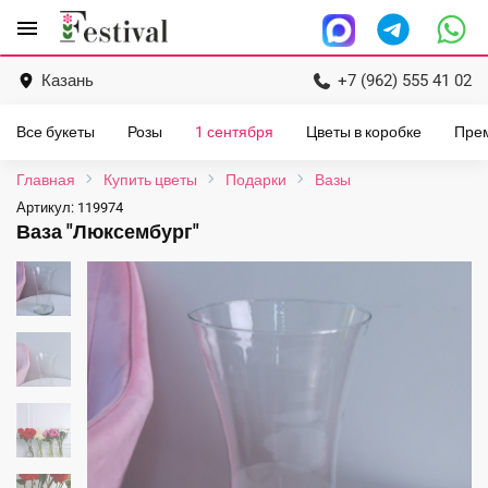
Перейти
menu
к
содержанию
Казань
+7 (962) 555 41 02
Все букеты
Розы
1 сентября
Цветы в коробке
Пре
Главная
Купить цветы
Подарки
Вазы
Артикул:
119974
Ваза "Люксембург"