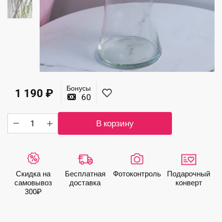
Бонусы
1 190
₽
60
Количество
В корзину
товара
Ваза
"Люксембург"
Скидка на
Бесплатная
Фото­контроль
Подарочный
самовывоз
доставка
конверт
300₽