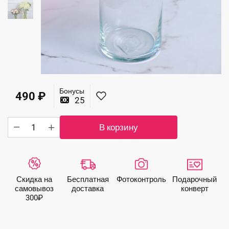
Бонусы
490
₽
25
Количество
В корзину
товара
Ваза
"Армандс"
Скидка на
Бесплатная
Фото­контроль
Подарочный
самовывоз
доставка
конверт
300₽