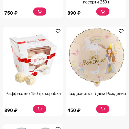
ассорти 250 г
750
₽
890
₽
Раффаэлло 150 гр. коробка
Поздравить с Днем Рождения
890
₽
450
₽