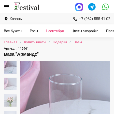
Перейти
menu
к
содержанию
Казань
+7 (962) 555 41 02
Все букеты
Розы
1 сентября
Цветы в коробке
Пре
Главная
Купить цветы
Подарки
Вазы
Артикул:
119961
Ваза "Армандс"