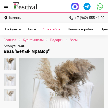
Перейти
menu
к
содержанию
Казань
+7 (962) 555 41 02
Все букеты
Розы
1 сентября
Цветы в коробке
Пре
Главная
Купить цветы
Подарки
Вазы
Артикул:
74431
Ваза "Белый мрамор"