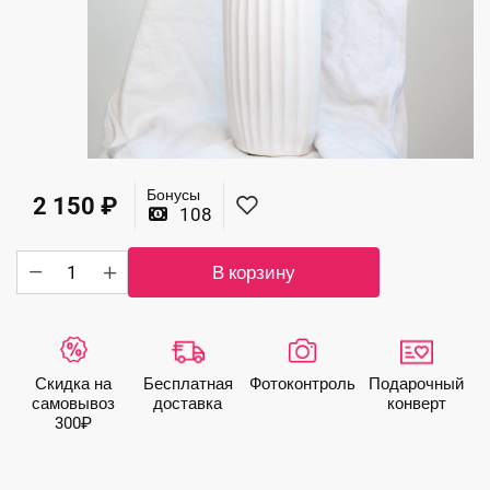
Бонусы
2 150
₽
108
Количество
В корзину
товара
Ваза
"Белый
мрамор"
Скидка на
Бесплатная
Фото­контроль
Подарочный
самовывоз
доставка
конверт
300₽