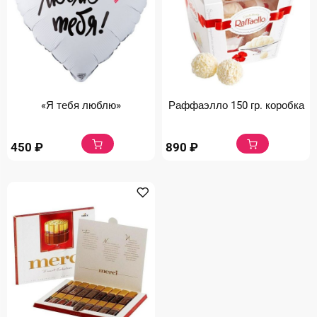
«Я тебя люблю»
Раффаэлло 150 гр. коробка
450
₽
890
₽