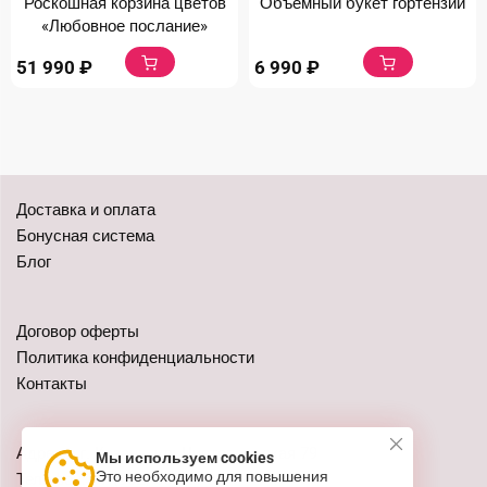
Роскошная корзина цветов
Объемный букет гортензий
«Любовное послание»
51 990
₽
6 990
₽
Доставка и оплата
Бонусная система
Блог
Договор оферты
Политика конфиденциальности
Контакты
Адреса: г. Казань, ул. Чистопольская 79
Мы используем cookies
Это необходимо для повышения
Телефон:
+7 (962) 555-41-02