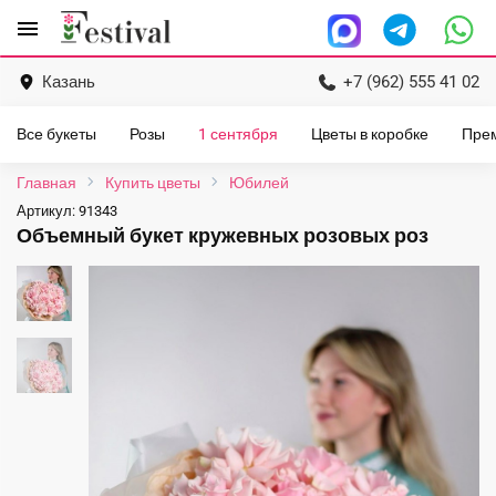
Перейти
menu
к
содержанию
Казань
+7 (962) 555 41 02
Все букеты
Розы
1 сентября
Цветы в коробке
Пре
Главная
Купить цветы
Юбилей
Артикул:
91343
Объемный букет кружевных розовых роз