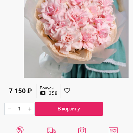
Бонусы
7 150
₽
358
Количество
В корзину
товара
Объемный
букет
кружевных