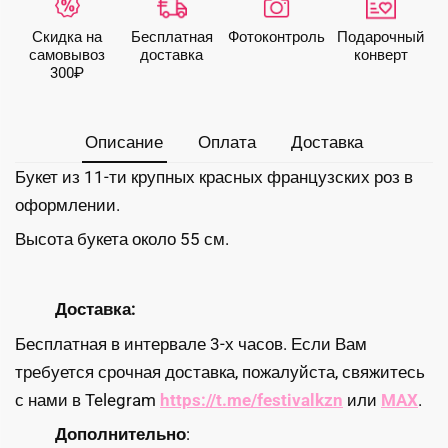
французских
роз
Скидка на
Бесплатная
Фото­контроль
Подарочный
самовывоз
доставка
конверт
300₽
Описание
Оплата
Доставка
Букет из 11-ти крупных красных французских роз в
оформлении.
Высота букета около 55 см.
Доставка:
Бесплатная в интервале 3-х часов. Если Вам
требуется срочная доставка, пожалуйста, свяжитесь
с нами в Telegram
https://t.me/festivalkzn
или
MAX
.
Дополнительно
: