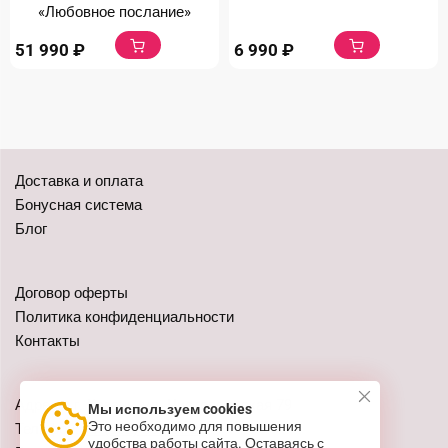
«Любовное послание»
51 990
₽
6 990
₽
Доставка и оплата
Бонусная система
Блог
Договор оферты
Политика конфиденциальности
Контакты
Адреса: г. Казань, ул. Чистопольская 79
Мы используем cookies
Это необходимо для повышения
Телефон:
+7 (962) 555-41-02
удобства работы сайта. Оставаясь с