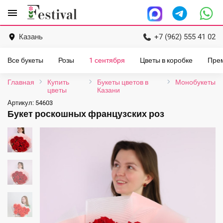
Перейти
menu
к
содержанию
Казань
+7 (962) 555 41 02
Все букеты
Розы
1 сентября
Цветы в коробке
Пре
Главная
Купить
Букеты цветов в
Монобукеты
цветы
Казани
Артикул:
54603
Букет роскошных французских роз