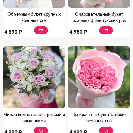
Объемный букет крупных
Очаровательный букет
красных роз
розовых французских роз
4 890
₽
4 950
₽
Милая композиция с розами и
Прекрасный букет стойких
ромашками
розовых роз
4 990
₽
4 990
₽