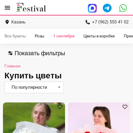
Перейти
menu
к
содержанию
Казань
+7 (962) 555 41 02
Все букеты
Розы
1 сентября
Цветы в коробке
Пре
Показать фильтры
Главная
Купить цветы