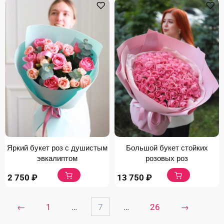
Яркий букет роз с душистым
Большой букет стойких
эвкалиптом
розовых роз
2 750
₽
13 750
₽
←
1
…
7
…
26
→