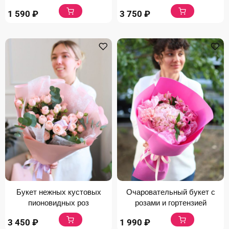
3 750
₽
1 590
₽
Букет нежных кустовых
Очаровательный букет с
пионовидных роз
розами и гортензией
3 450
₽
1 990
₽