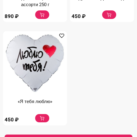
ассорти 250 г
890
₽
450
₽
«Я тебя люблю»
450
₽