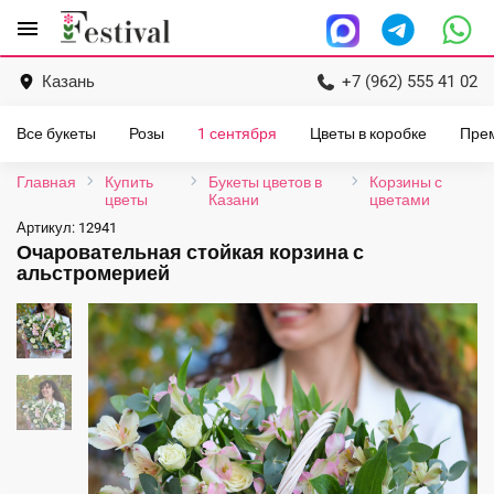
Перейти
menu
к
содержанию
Казань
+7 (962) 555 41 02
Все букеты
Розы
1 сентября
Цветы в коробке
Пре
Главная
Купить
Букеты цветов в
Корзины с
цветы
Казани
цветами
Артикул:
12941
Очаровательная стойкая корзина с
альстромерией