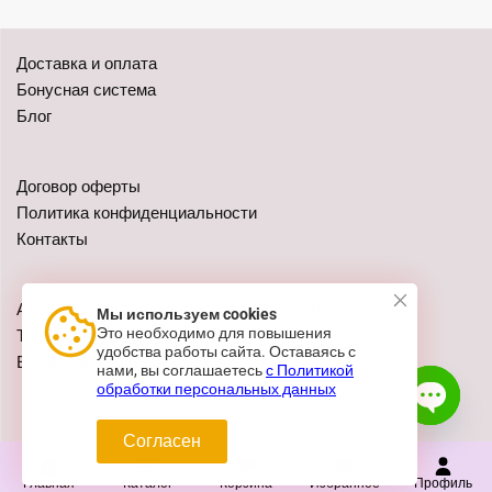
Доставка и оплата
Бонусная система
Блог
Договор оферты
Политика конфиденциальности
Контакты
Адреса: г. Казань, ул. Чистопольская 79
Мы используем cookies
Это необходимо для повышения
Телефон:
+7 (962) 555-41-02
удобства работы сайта. Оставаясь с
E-mail:
zakaz@festivalshop.ru
нами, вы соглашаетесь
с Политикой
обработки персональных данных
Согласен
Open c
Главная
Каталог
Корзина
Избранное
Профиль