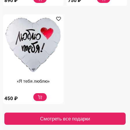
890
₽
750
₽
«Я тебя люблю»
450
₽
Смотреть все подарки