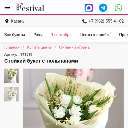
Перейти
menu
к
содержанию
Казань
+7 (962) 555 41 02
Все букеты
Розы
1 сентября
Цветы в коробке
Пре
Главная
Купить цветы
Онлайн витрина
Артикул:
141519
Стойкий букет с тюльпанами