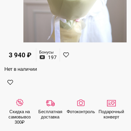
Бонусы
3 940
₽
197
Нет в наличии
Скидка на
Бесплатная
Фото­контроль
Подарочный
самовывоз
доставка
конверт
300₽