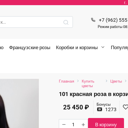
г
+7 (962) 555
Режим работы 08:
но
Французские розы
Коробки и корзины
Популя
Главная
Купить
Цветы
цветы
101 красная роза в корз
Бонусы
25 450
₽
1273
Количество
В корзину
товара