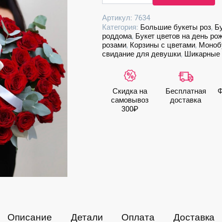
101
Артикул:
7634
красная
Категория:
Большие букеты роз
,
Бу
роза
роддома
,
Букет цветов на день ро
в
розами
,
Корзины с цветами
,
Монобу
корзине
свидание для девушки
,
Шикарные 
Скидка на
Бесплатная
Ф
самовывоз
доставка
300₽
Описание
Детали
Оплата
Доставка