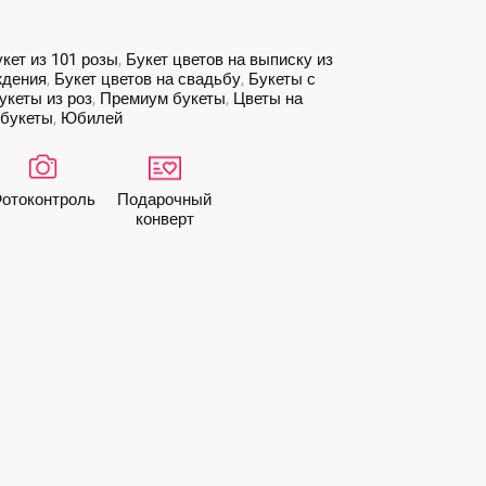
кет из 101 розы
,
Букет цветов на выписку из
ждения
,
Букет цветов на свадьбу
,
Букеты с
кеты из роз
,
Премиум букеты
,
Цветы на
букеты
,
Юбилей
ото­контроль
Подарочный
конверт