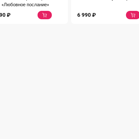
«Любовное послание»
990
₽
6 990
₽