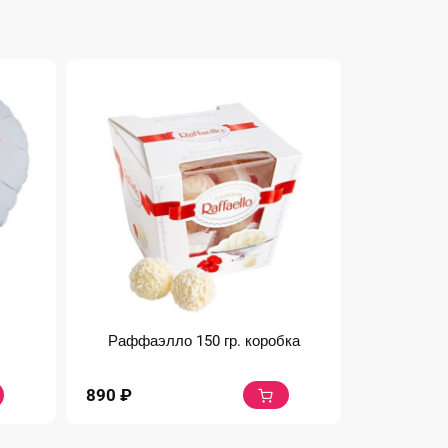
Раффаэлло 150 гр. коробка
890
₽