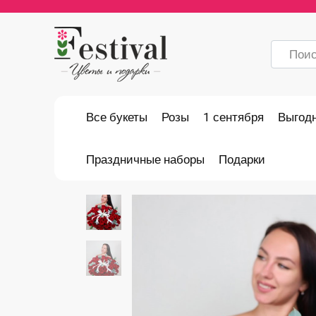
Перейти
к
содержанию
Search
for:
Все букеты
Розы
1 сентября
Выгод
Праздничные наборы
Подарки