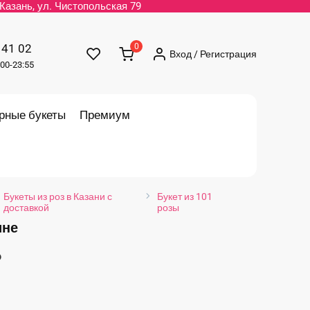
. Казань, ул. Чистопольская 79
 41 02
0
Вход / Регистрация
00-23:55
рные букеты
Премиум
Букеты из роз в Казани с
Букет из 101
доставкой
розы
ине