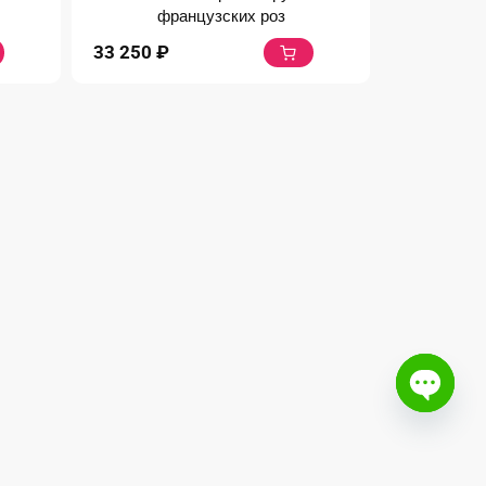
французских роз
33 250
₽
Open c