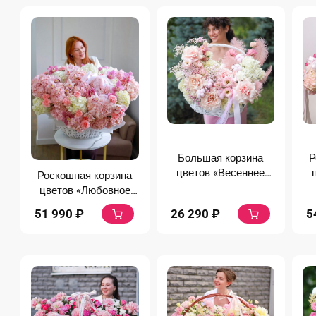
Большая корзина
Р
цветов «Весеннее
Роскошная корзина
вдохновение»
цветов «Любовное
послание»
26 290
₽
5
51 990
₽