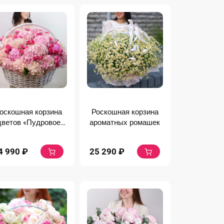
оскошная корзина
Роскошная корзина
цветов «Пудровое
ароматных ромашек
облако»
4 990
₽
25 290
₽