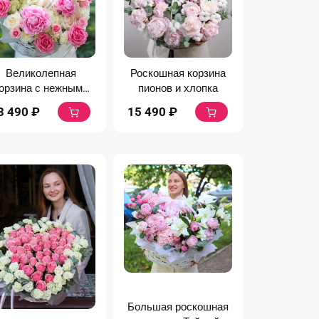
Великолепная
Роскошная корзина
орзина с нежными
пионов и хлопка
цветами
3 490
₽
15 490
₽
Большая роскошная