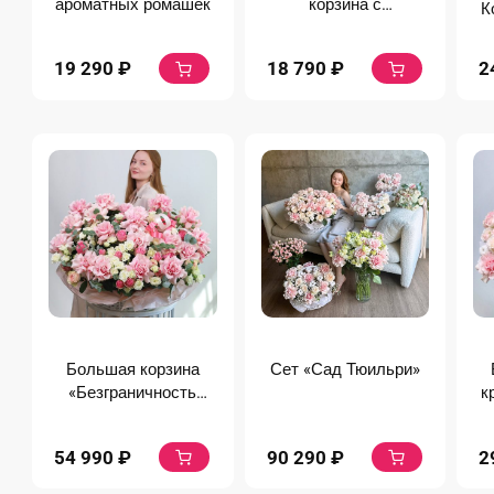
ароматных ромашек
корзина с
К
французскими
розами
19 290
₽
18 790
₽
2
Большая корзина
Сет «Сад Тюильри»
«Безграничность
к
нежности»
54 990
₽
90 290
₽
2