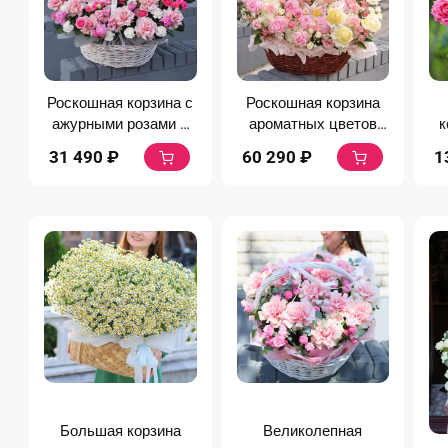
Роскошная корзина с
Роскошная корзина
ажурными розами и
ароматных цветов
к
эустомой
«Мягкое облако»
31 490
₽
60 290
₽
1
Большая корзина
Великолепная