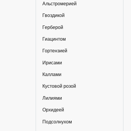
Альстромерией
Гвоздикой
Герберой
Гиацинтом
Гортензией
Ирисами
Каллами
Кустовой розой
Лилиями
Орхидеей
Подсолнухом