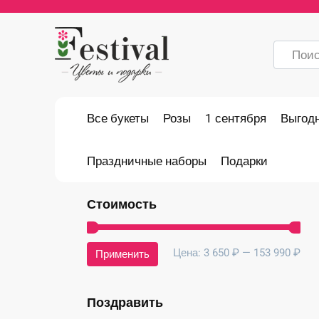
Перейти
к
содержанию
Search
for:
Все букеты
Розы
1 сентября
Выгод
Праздничные наборы
Подарки
Стоимость
Ми
Ма
Цена:
3 650 ₽
—
153 990 ₽
Применить
це
це
Поздравить