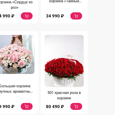
корзина «Тайный
орзина «Сердце из
аромат»
роз»
34 990
₽
4 990
₽
Большая корзина
рупных ароматных
501 красная роза в
роз
корзине
9 990
₽
80 490
₽