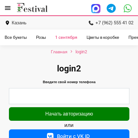
Перейти
menu
к
содержанию
Казань
+7 (962) 555 41 02
Все букеты
Розы
1 сентября
Цветы в коробке
Пре
Главная
login2
login2
Введите свой номер телефона
или
Войти с VK ID