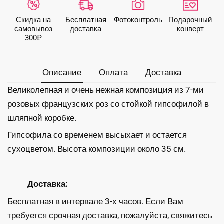
французских
роз
Скидка на
Бесплатная
Фото­контроль
Подарочный
и
самовывоз
доставка
конверт
гипсофилы
300₽
Описание
Оплата
Доставка
Великолепная и очень нежная композиция из 7-ми
розовых французских роз со стойкой гипсофилой в
шляпной коробке.
Гипсофила со временем высыхает и остается
сухоцветом. Высота композиции около 35 см.
Доставка:
Бесплатная в интервале 3-х часов. Если Вам
требуется срочная доставка, пожалуйста, свяжитесь