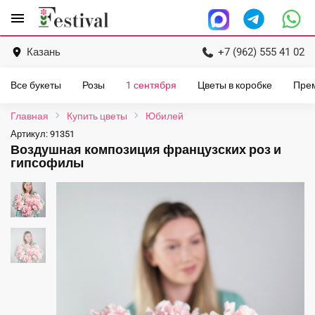
Перейти
menu
к
содержанию
Казань
+7 (962) 555 41 02
Все букеты
Розы
1 сентября
Цветы в коробке
Пре
Главная
Купить цветы
Юбилей
Артикул:
91351
Воздушная композиция французских роз и
гипсофилы