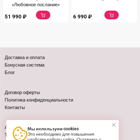
«Любовное послание»
51 990
₽
6 990
₽
Доставка и оплата
Бонусная система
Блог
Договор оферты
Политика конфиденциальности
Контакты
Адреса: г. Казань, ул. Чистопольская 79
Мы используем cookies
Это необходимо для повышения
Телефон:
+7 (962) 555-41-02
удобства работы сайта. Оставаясь с