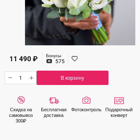
Бонусы
11 490
₽
575
Количество
В корзину
товара
Свадебный
букет
с
белыми
Скидка на
Бесплатная
Фото­контроль
Подарочный
каллами
самовывоз
доставка
конверт
300₽