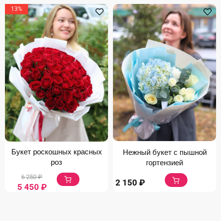
13%
Букет роскошных красных
Нежный букет с пышной
роз
гортензией
6 250
₽
2 150
₽
5 450
₽