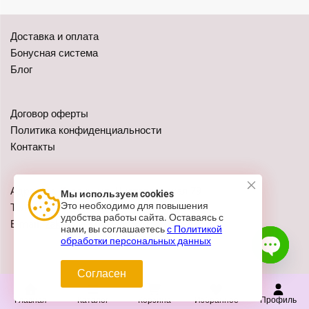
Доставка и оплата
Бонусная система
Блог
Договор оферты
Политика конфиденциальности
Контакты
Адреса: г. Казань, ул. Чистопольская 79
Мы используем cookies
Это необходимо для повышения
Телефон:
+7 (962) 555-41-02
удобства работы сайта. Оставаясь с
E-mail:
zakaz@festivalshop.ru
нами, вы соглашаетесь
с Политикой
обработки персональных данных
Согласен
Open c
Главная
Каталог
Корзина
Избранное
Профиль