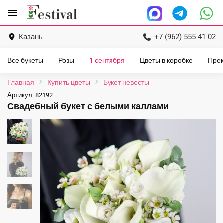
Перейти
menu
к
содержанию
Казань
+7 (962) 555 41 02
Все букеты
Розы
1 сентября
Цветы в коробке
Пре
Главная
Купить цветы
Букет невесты
Артикул:
82192
Свадебный букет с белыми каллами