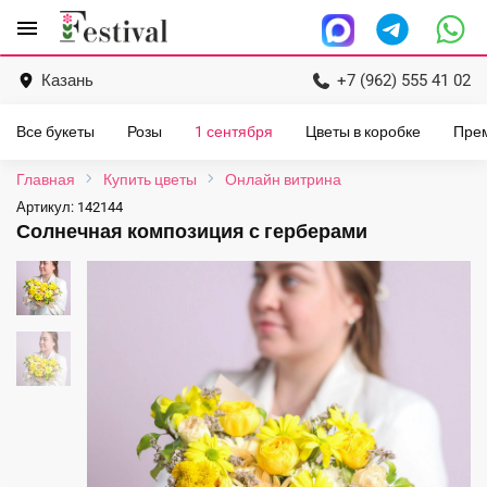
Перейти
menu
к
содержанию
Казань
+7 (962) 555 41 02
Все букеты
Розы
1 сентября
Цветы в коробке
Пре
Главная
Купить цветы
Онлайн витрина
Артикул:
142144
Солнечная композиция с герберами