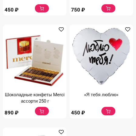
450
₽
750
₽
Шоколадные конфеты Merci
«Я тебя люблю»
ассорти 250 г
890
₽
450
₽