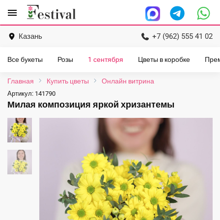
Перейти
menu
к
содержанию
Казань
+7 (962) 555 41 02
Все букеты
Розы
1 сентября
Цветы в коробке
Пре
Главная
Купить цветы
Онлайн витрина
Артикул:
141790
Милая композиция яркой хризантемы