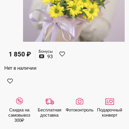
Бонусы
1 850
₽
93
Нет в наличии
Скидка на
Бесплатная
Фото­контроль
Подарочный
самовывоз
доставка
конверт
300₽