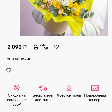
Бонусы
2 090
₽
105
Нет в наличии
Скидка на
Бесплатная
Фото­контроль
Подарочный
самовывоз
доставка
конверт
300₽