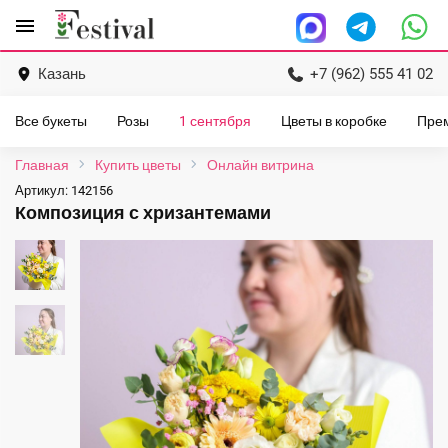
Перейти
menu
к
содержанию
Казань
+7 (962) 555 41 02
Все букеты
Розы
1 сентября
Цветы в коробке
Пре
Главная
Купить цветы
Онлайн витрина
Артикул:
142156
Композиция с хризантемами