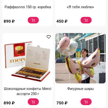
Раффаэлло 150 гр. коробка
«Я тебя люблю»
890
₽
450
₽
Шоколадные конфеты Merci
Фигурные шары
ассорти 250 г
890
₽
750
₽