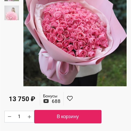
Бонусы
13 750
₽
688
Количество
В корзину
товара
Большой
букет