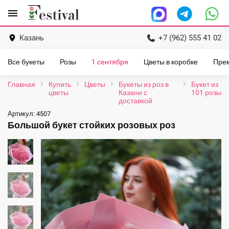
Перейти
menu
к
содержанию
Казань
+7 (962) 555 41 02
Все букеты
Розы
1 сентября
Цветы в коробке
Пре
Главная
Купить
Цветы
Букеты из роз в
Букет из
цветы
Казани с
101 розы
доставкой
Артикул:
4507
Большой букет стойких розовых роз