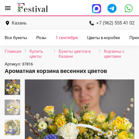
Перейти
menu
к
содержанию
Казань
+7 (962) 555 41 02
Все букеты
Розы
1 сентября
Цветы в коробке
Пре
Главная
Купить
Букеты цветов в
Корзины с
цветы
Казани
цветами
Артикул:
37816
Ароматная корзина весенних цветов