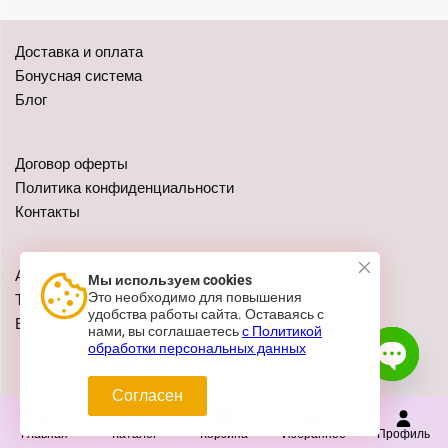
Доставка и оплата
Бонусная система
Блог
Договор оферты
Политика конфиденциальности
Контакты
Адреса: г. Казань, ул. Чистопольская 79
Мы используем cookies
Это необходимо для повышения
Телефон:
+7 (962) 555-41-02
удобства работы сайта. Оставаясь с
E-mail:
zakaz@festivalshop.ru
нами, вы соглашаетесь
с Политикой
обработки персональных данных
Согласен
Open c
Главная
Каталог
Корзина
Избранное
Профиль