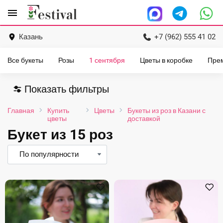
Перейти
menu
к
содержанию
Казань
+7 (962) 555 41 02
Все букеты
Розы
1 сентября
Цветы в коробке
Пре
Показать фильтры
Главная
Купить
Цветы
Букеты из роз в Казани с
цветы
доставкой
Букет из 15 роз