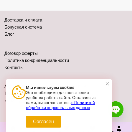
Доставка и оплата
Бонусная система
Блог
Договор оферты
Политика конфиденциальности
Контакты
Адреса: г. Казань, ул. Чистопольская 79
Мы используем cookies
Это необходимо для повышения
Телефон:
+7 (962) 555-41-02
удобства работы сайта. Оставаясь с
E-mail:
zakaz@festivalshop.ru
нами, вы соглашаетесь
с Политикой
обработки персональных данных
Согласен
Open c