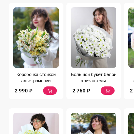
Коробочка стойкой
Большой букет белой
альстромерии
хризантемы
2 990
₽
2 750
₽
2