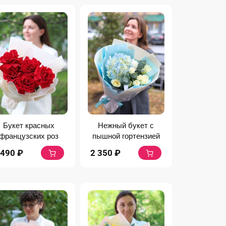
Нежный букет с
Букет красных
пышной гортензией
французских роз
2 350
₽
 490
₽