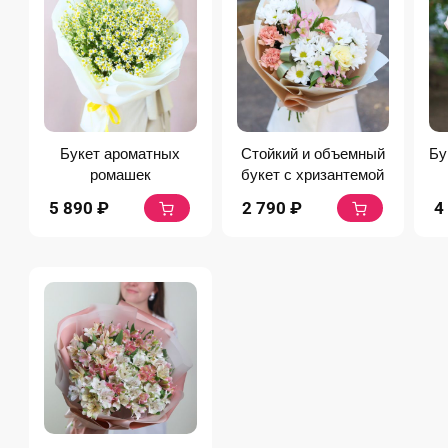
Букет ароматных
Стойкий и объемный
Бу
ромашек
букет с хризантемой
5 890
₽
2 790
₽
4