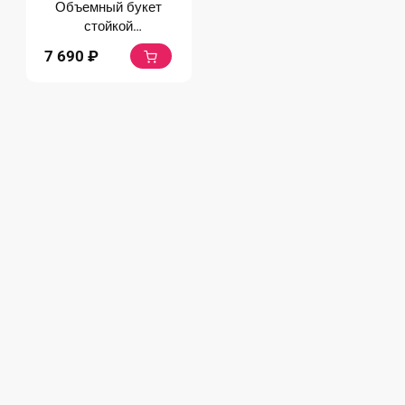
Объемный букет
стойкой
альстромерии микс
7 690
₽