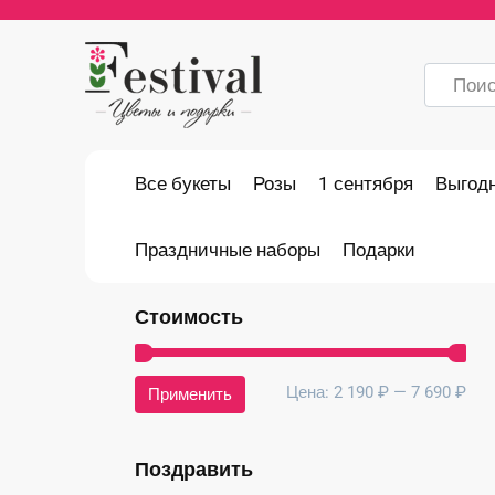
Перейти
к
содержанию
Search
for:
Все букеты
Розы
1 сентября
Выгод
Праздничные наборы
Подарки
Стоимость
Ми
Ма
Цена:
2 190 ₽
—
7 690 ₽
Применить
це
це
Поздравить