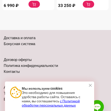
6 990
₽
33 250
₽
Доставка и оплата
Бонусная система
Договор оферты
Политика конфиденциальности
Контакты
Адреса: г. Казань, ул. Чистопольская 79
Мы используем cookies
Это необходимо для повышения
Телефон:
+7 (962) 555-41-02
удобства работы сайта. Оставаясь с
E-mail:
zakaz@festivalshop.ru
нами, вы соглашаетесь
с Политикой
обработки персональных данных