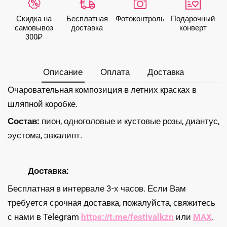
с
нежным
Скидка на
Бесплатная
Фото­контроль
Подарочный
пионом
самовывоз
доставка
конверт
300₽
Описание
Оплата
Доставка
Очаровательная композиция в летних красках в
шляпной коробке.
Состав:
пион, одноголовые и кустовые розы, диантус,
эустома, эвкалипт.
Доставка:
Бесплатная в интервале 3-х часов. Если Вам
требуется срочная доставка, пожалуйста, свяжитесь
с нами в Telegram
https://t.me/festivalkzn
или
MAX
.