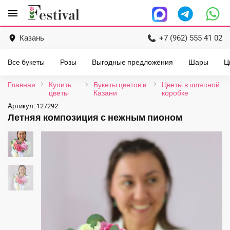
Перейти
menu
к
содержанию
Казань
+7 (962) 555 41 02
Все букеты
Розы
Выгодные предложения
Шары
Ц
Главная
Купить
Букеты цветов в
Цветы в шляпной
цветы
Казани
коробке
Артикул:
127292
Летняя композиция с нежным пионом