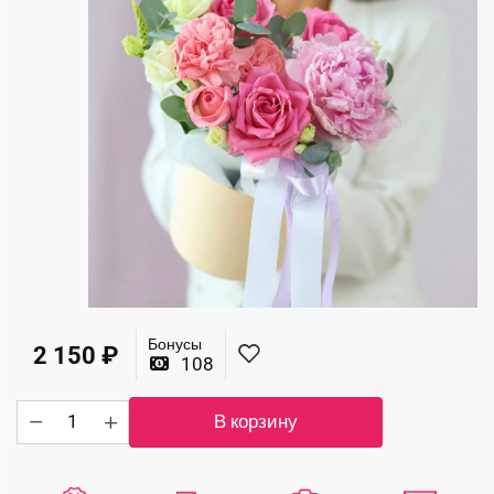
Бонусы
2 150
₽
108
Количество
В корзину
товара
Летняя
композиция