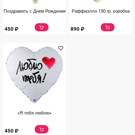
Поздравить с Днем Рождения
Раффаэлло 150 гр. коробка
450
₽
890
₽
«Я тебя люблю»
450
₽