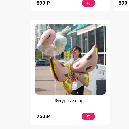
890
₽
890
Фигурные шары
750
₽