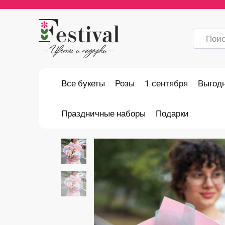
Перейти
к
содержанию
Search
for:
Все букеты
Розы
1 сентября
Выгод
Праздничные наборы
Подарки