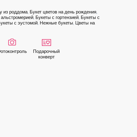
у из роддома
,
Букет цветов на день рождения
,
 альстромерией
,
Букеты с гортензией
,
Букеты с
укеты с эустомой
,
Нежные букеты
,
Цветы на
ото­контроль
Подарочный
конверт