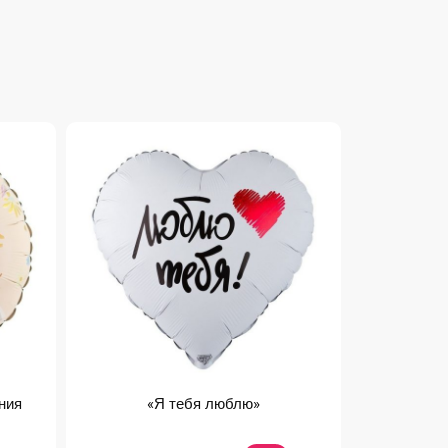
ния
«Я тебя люблю»