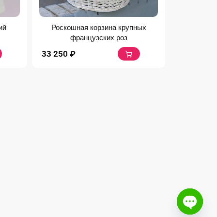
ий
Роскошная корзина крупных
французских роз
33 250
₽