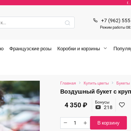
г
+7 (962) 555
Режим работы 08:
но
Французские розы
Коробки и корзины
Популя
Главная
Купить цветы
Букеты 
Воздушный букет с кру
Бонусы
4 350
₽
218
Количество
В корзину
товара