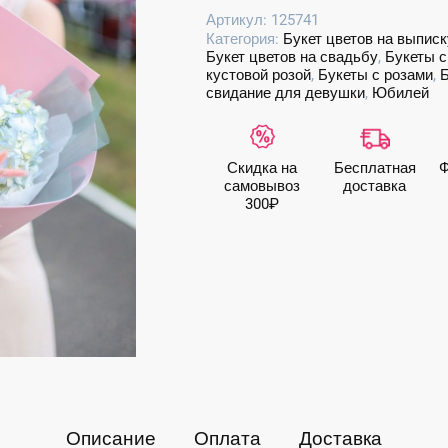
Воздушный
Артикул:
125741
букет
Категория:
Букет цветов на выписк
с
Букет цветов на свадьбу
,
Букеты с
крупными
кустовой розой
,
Букеты с розами
,
Б
французскими
свидание для девушки
,
Юбилей
розами
Скидка на
Бесплатная
Ф
самовывоз
доставка
300₽
Описание
Оплата
Доставка