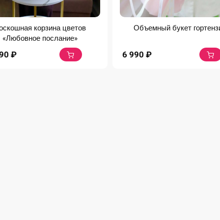
оскошная корзина цветов
Объемный букет гортенз
«Любовное послание»
990
₽
6 990
₽