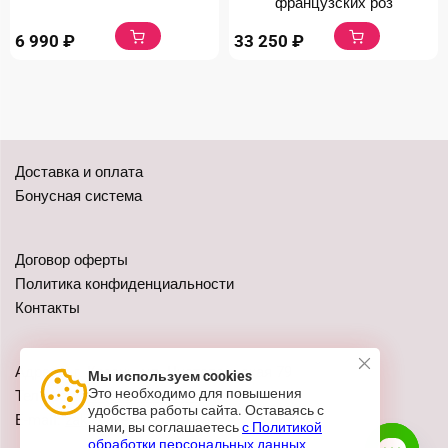
французских роз
6 990
₽
33 250
₽
Доставка и оплата
Бонусная система
Договор оферты
Политика конфиденциальности
Контакты
Адреса: г. Казань, ул. Чистопольская 79
Мы используем cookies
Это необходимо для повышения
Телефон:
+7 (962) 555-41-02
удобства работы сайта. Оставаясь с
E-mail:
zakaz@festivalshop.ru
нами, вы соглашаетесь
с Политикой
обработки персональных данных