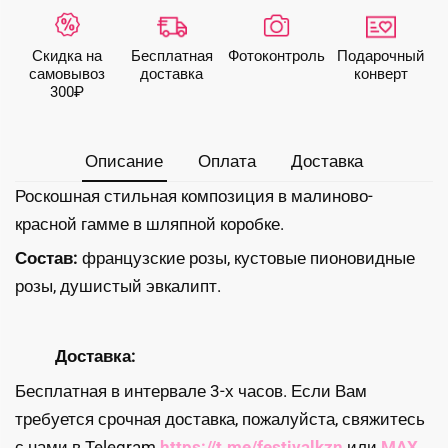
композиция
с
крупными
Скидка на
Бесплатная
Фото­контроль
Подарочный
розами
самовывоз
доставка
конверт
300₽
Описание
Оплата
Доставка
Роскошная стильная композиция в малиново-
красной гамме в шляпной коробке.
Состав:
французские розы, кустовые пионовидные
розы, душистый эвкалипт.
Доставка:
Бесплатная в интервале 3-х часов. Если Вам
требуется срочная доставка, пожалуйста, свяжитесь
с нами в Telegram
https://t.me/festivalkzn
или
MAX
.