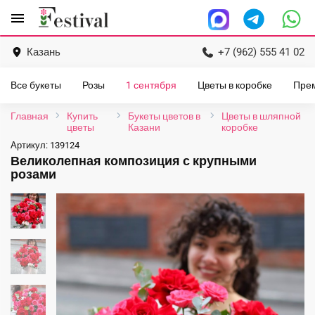
Перейти
menu
к
содержанию
Казань
+7 (962) 555 41 02
Все букеты
Розы
1 сентября
Цветы в коробке
Пре
Главная
Купить
Букеты цветов в
Цветы в шляпной
цветы
Казани
коробке
Артикул:
139124
Великолепная композиция с крупными
розами