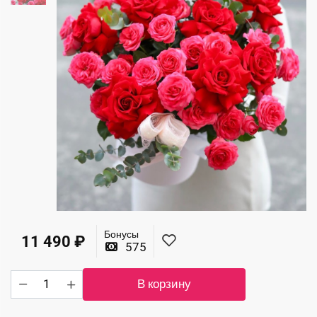
Бонусы
11 490
₽
575
Количество
В корзину
товара
Великолепная