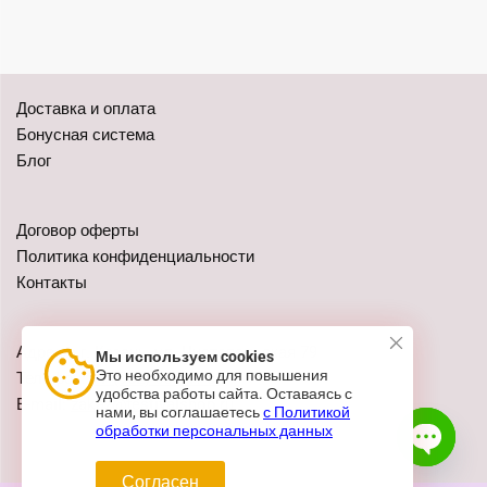
Доставка и оплата
Бонусная система
Блог
Договор оферты
Политика конфиденциальности
Контакты
Адреса: г. Казань, ул. Чистопольская 79
Мы используем cookies
Это необходимо для повышения
Телефон:
+7 (962) 555-41-02
удобства работы сайта. Оставаясь с
E-mail:
zakaz@festivalshop.ru
нами, вы соглашаетесь
с Политикой
обработки персональных данных
Согласен