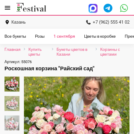
Перейти
menu
к
содержанию
Казань
+7 (962) 555 41 02
Все букеты
Розы
1 сентября
Цветы в коробке
Пре
Главная
Купить
Букеты цветов в
Корзины с
цветы
Казани
цветами
Артикул:
55076
Роскошная корзина "Райский сад"