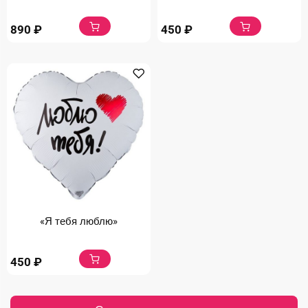
890
₽
450
₽
«Я тебя люблю»
450
₽