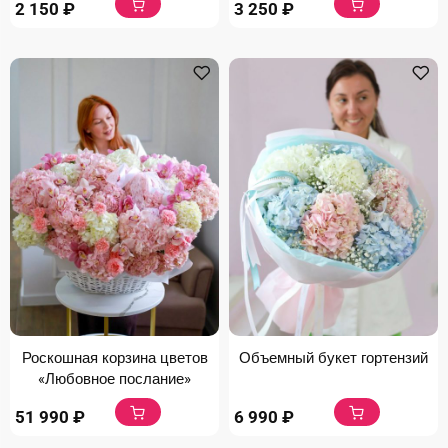
2 150
₽
3 250
₽
Роскошная корзина цветов
Объемный букет гортензий
«Любовное послание»
51 990
₽
6 990
₽