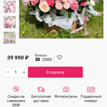
Бонусы
39 990
₽
2000
Количество
В корзину
товара
Роскошная
корзина
"Райский
сад"
Скидка на
Бесплатная
Фото­контроль
Подарочный
самовывоз
доставка
конверт
300₽